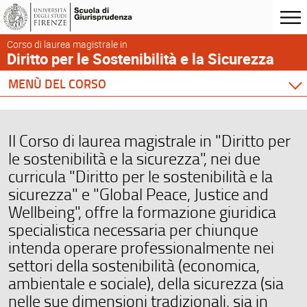
Corso di laurea magistrale in
Diritto per le Sostenibilità e la Sicurezza
MENÙ DEL CORSO
Home
Corso di studio
Il Corso di laurea magistrale in "Diritto per
Didattica
le sostenibilità e la sicurezza", nei due
Docenti
curricula "Diritto per le sostenibilità e la
Orario e calendari
sicurezza" e "Global Peace, Justice and
Wellbeing", offre la formazione giuridica
Comunicare con la Scuola
specialistica necessaria per chiunque
intenda operare professionalmente nei
settori della sostenibilità (economica,
ambientale e sociale), della sicurezza (sia
nelle sue dimensioni tradizionali, sia in